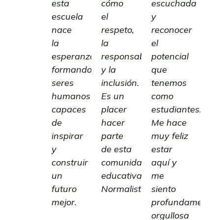
esta
cómo
escuchada
escuela
el
y
nace
respeto,
reconocer
la
la
el
esperanza,
responsabilidad
potencial
formando
y la
que
seres
inclusión.
tenemos
humanos
Es un
como
capaces
placer
estudiantes.
de
hacer
Me hace
inspirar
parte
muy feliz
y
de esta
estar
construir
comunidad
aquí y
un
educativa
me
futuro
Normalista.
siento
mejor.
profundamente
Magda
orgullosa