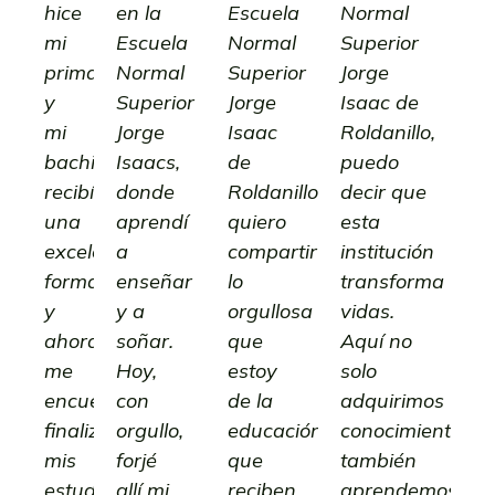
hice
en la
Escuela
Normal
mi
Escuela
Normal
Superior
primaria
Normal
Superior
Jorge
y
Superior
Jorge
Isaac de
mi
Jorge
Isaac
Roldanillo,
bachillerato,
Isaacs,
de
puedo
recibí
donde
Roldanillo,
decir que
una
aprendí
quiero
esta
excelente
a
compartir
institución
formación
enseñar
lo
transforma
y
y a
orgullosa
vidas.
ahora
soñar.
que
Aquí no
me
Hoy,
estoy
solo
encuentro
con
de la
adquirimos
finalizando
orgullo,
educación
conocimientos,
mis
forjé
que
también
estudios
allí mi
reciben
aprendemos