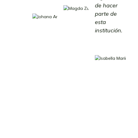
Zuly
Johana
de hacer
Montoya
Andrea
parte de
Madre de
Gómez
esta
Familia
Maestra
Egresada
institución.
Is
M
P
Es
2