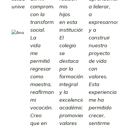
universitarios.
compromiso
mis
a liderar,
con la
hijos
a
Ana
transformación
en esta
expresarnos
Sofía
social.
institución.
y a
Henao
La
El
construir
Bachiller
vida
Egresada
colegio
nuestro
me
se
proyecto
permitió
destaca
de vida
regresar
por la
con
como
formación
valores.
maestra,
integral
Esta
reafirmando
y la
experiencia
mi
excelencia
me ha
vocación.
académica,
permitido
Creo
promoviendo
crecer,
que en
valores
sentirme