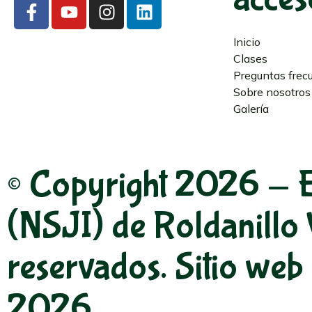
Inicio
Clases
Preguntas frec
Sobre nosotros
Galería
© Copyright 2026 - E
(NSJI) de Roldanillo 
reservados. Sitio we
2026.