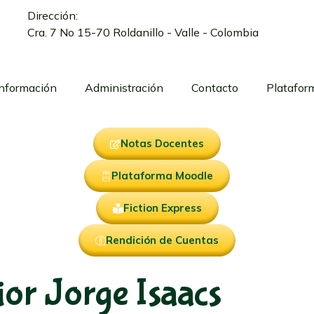
Dirección:
Cra. 7 No 15-70 Roldanillo - Valle - Colombia
Información
Administración
Contacto
Platafor
Notas Docentes
Plataforma Moodle
Fiction Express
Rendición de Cuentas
or Jorge Isaacs