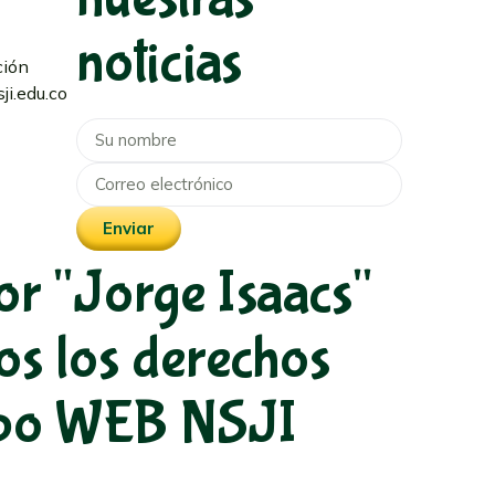
noticias
ción
ji.edu.co
Enviar
r "Jorge Isaacs"
os los derechos
uipo WEB NSJI