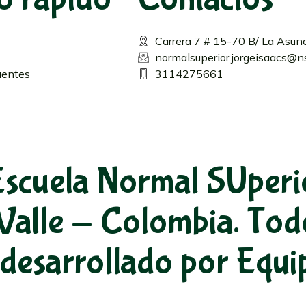
Carrera 7 # 15-70 B/ La Asun
normalsuperior.jorgeisaacs@ns
uentes
3114275661
scuela Normal SUperio
Valle - Colombia. Tod
b desarrollado por Eq